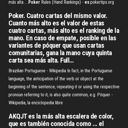
más alta ...
Poker
Rules (Hand Rankings) -
es
.pokertips.org
Poker. Cuatro cartas del mismo valor.
Cuanto más alto es el valor de estas
cuatro cartas, más alto es el ranking de la
mano. En caso de empate, posible en las
variantes de póquer que usan cartas
comunitarias, gana la mano cuya quinta
carta sea más alta. Full…
Brazilian Portuguese - Wikipedia
In fact, in the Portuguese
language, the anticipation of the verb or object at the
beginning of the sentence, repeating it or using the respective
pronoun referring to it, is also quite common, e.g.
Póquer -
Wikipedia, la enciclopedia libre
AKQJT es la más alta escalera de color,
que es también conocida como ... el