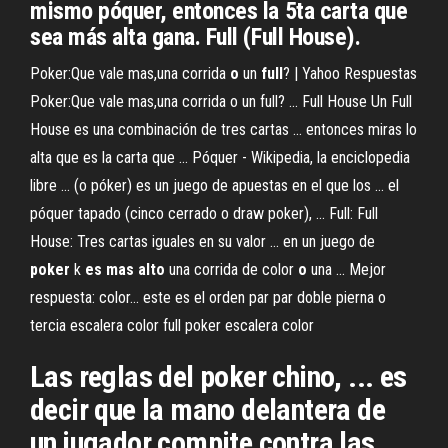
mismo póquer, entonces la 5ta carta que
sea más alta gana. Full (Full House).
Poker:Que vale mas,una corrida
o
un
full
? | Yahoo Respuestas
Poker:Que vale mas,una corrida o un full? ... Full House Un Full
House es una combinación de tres cartas ... entonces miras lo
alta que es la carta que ... Póquer - Wikipedia, la enciclopedia
libre ... (o póker) es un juego de apuestas en el que los ... el
póquer tapado (cinco cerrado o draw poker), ... Full: Full
House: Tres cartas iguales en su valor ... en un juego de
poker
k
es
mas
alto
una corrida de color
o
una ... Mejor
respuesta: color... este es el orden par par doble pierna o
tercia escalera color full poker escalera color
Las reglas del poker chino, ... es
decir que la mano delantera de
un jugador compite contra las