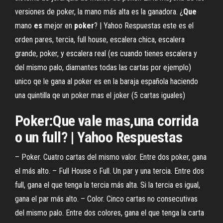
versiones de poker, la mano más alta es la ganadora. ¿
Que
mano
es
mejor en
poker
? | Yahoo Respuestas este es el
orden pares, tercia, full house, escalera chica, escalera
grande, poker, y escalera real (es cuando tienes escalera y
del mismo palo, diamantes todas las cartas por ejemplo)
unico qe le gana al poker es en la baraja española haciendo
una quintilla qe un poker mas el joker (5 cartas iguales)
Poker:Que vale mas,una corrida
o un full? | Yahoo Respuestas
– Poker. Cuatro cartas del mismo valor. Entre dos poker, gana
el más alto. – Full House o Full. Un par y una tercia. Entre dos
full, gana el que tenga la tercia más alta. Si la tercia es igual,
gana el par más alto. – Color. Cinco cartas no consecutivas
del mismo palo. Entre dos colores, gana el que tenga la carta