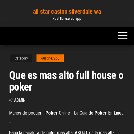
Skip
all star casino silverdale wa
to
xbet1blvi.web.app
the
content
Category
Austine7263
Que es mas alto full house o
poker
By
ADMIN
Manos de póquer -
Poker
Online - La Guía de
Poker
En Linea
...
Gana la escalera de color más alta. AKQJT es la más alta